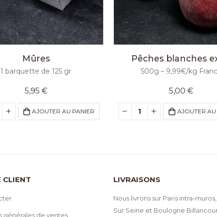
Mûres
Pêches blanches ex
1 barquette de 125 gr
500g – 9,99€/kg Fran
5,95
€
5,00
€
AJOUTER AU PANIER
AJOUTER AU
 CLIENT
LIVRAISONS
cter
Nous livrons sur Paris intra-muros,
Sur Seine et Boulogne Billancour
s générales de ventes